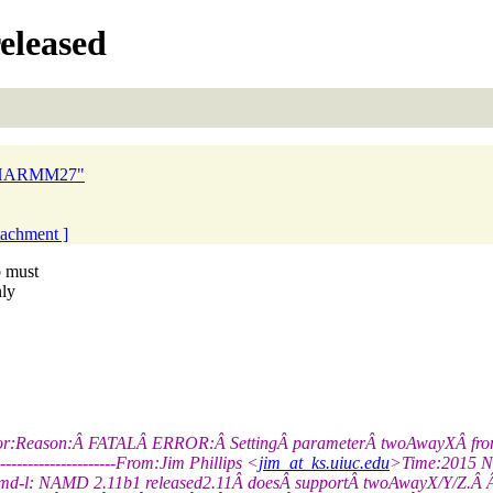
eleased
d CHARMM27"
ttachment ]
p must
nly
ror:Reason:Â FATALÂ ERROR:Â SettingÂ parameterÂ twoAwayXÂ fromÂ scr
----------------------From:Jim Phillips <
jim_at_ks.uiuc.edu
>Time:2015 No
amd-l: NAMD 2.11b1 released2.11Â doesÂ supportÂ twoAwayX/Y/Z.Â Â