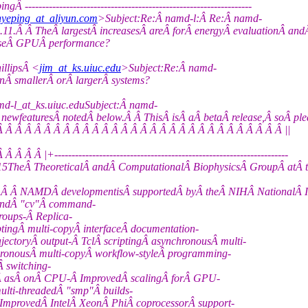
----------------------------------------------------------
nyeping_at_aliyun.com
>Subject:Re:Â namd-l:Â Re:Â namd-
2.11.Â Â TheÂ largestÂ increasesÂ areÂ forÂ energyÂ evaluationÂ 
easeÂ GPUÂ performance?
illipsÂ <
jim_at_ks.uiuc.edu
>Subject:Re:Â namd-
Â smallerÂ orÂ largerÂ systems?
-l_at_ks.uiuc.eduSubject:Â namd-
eaturesÂ notedÂ below.Â Â ThisÂ isÂ aÂ betaÂ release,Â soÂ please
 Â Â Â Â Â Â Â Â Â Â Â Â Â Â Â Â Â Â Â Â Â Â Â Â Â Â Â Â Â Â Â Â ||
-------------------------------------------------------------------
heÂ TheoreticalÂ andÂ ComputationalÂ BiophysicsÂ GroupÂ atÂ theÂ
code.Â Â NAMDÂ developmentisÂ supportedÂ byÂ theÂ NIHÂ National
 andÂ "cv"Â command-
roups-Â Replica-
ptingÂ multi-copyÂ interfaceÂ documentation-
ectoryÂ output-Â TclÂ scriptingÂ asynchronousÂ multi-
chronousÂ multi-copyÂ workflow-styleÂ programming-
 switching-
sÂ asÂ onÂ CPU-Â ImprovedÂ scalingÂ forÂ GPU-
ulti-threadedÂ "smp"Â builds-
 ImprovedÂ IntelÂ XeonÂ PhiÂ coprocessorÂ support-