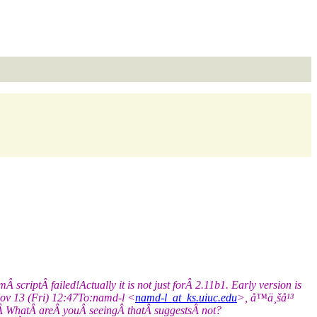
iptÂ failed!Actually it is not just forÂ 2.11b1. Early version is
v 13 (Fri) 12:47To:namd-l <
namd-l_at_ks.uiuc.edu
>, å­™ä¸šå¹³
 WhatÂ areÂ youÂ seeingÂ thatÂ suggestsÂ not?