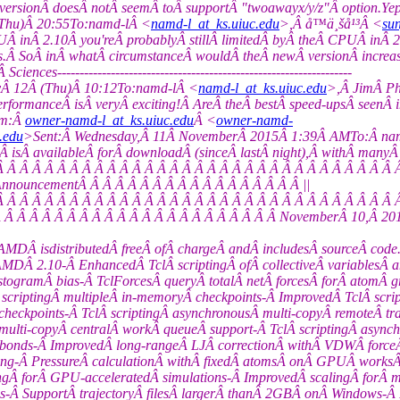
 doesÂ notÂ seemÂ toÂ supportÂ "twoawayx/y/z"Â option.YepingÂ --------
Thu)Â 20:55To:namd-lÂ <
namd-l_at_ks.uiuc.edu
>,Â å­™ä¸šå¹³Â <
su
Â inÂ 2.10Â you'reÂ probablyÂ stillÂ limitedÂ byÂ theÂ CPUÂ inÂ 
ns.Â SoÂ inÂ whatÂ circumstanceÂ wouldÂ theÂ newÂ versionÂ incr
------------------------------------------------------------------
Â 12Â (Thu)Â 10:12To:namd-lÂ <
namd-l_at_ks.uiuc.edu
>,Â JimÂ Ph
rmanceÂ isÂ veryÂ exciting!Â AreÂ theÂ bestÂ speed-upsÂ seenÂ in
om:Â
owner-namd-l_at_ks.uiuc.edu
Â <
owner-namd-
.edu
>Sent:Â Wednesday,Â 11Â NovemberÂ 2015Â 1:39Â AMTo:Â namd
vailableÂ forÂ downloadÂ (sinceÂ lastÂ night),Â withÂ manyÂ newf
Â Â Â Â Â Â Â Â Â Â Â Â Â Â Â Â Â Â Â Â Â Â Â Â Â Â Â Â Â Â Â Â Â Â Â Â
nnouncementÂ Â Â Â Â Â Â Â Â Â Â Â Â Â Â Â Â Â ||
 Â Â Â Â Â Â Â Â Â Â Â Â Â Â Â Â Â Â Â Â Â Â Â Â Â Â Â Â Â Â Â Â Â |+-
Â Â Â Â Â Â Â Â Â Â Â Â Â Â Â Â Â Â Â Â Â Â NovemberÂ 10,Â 2015T
 NAMDÂ isdistributedÂ freeÂ ofÂ chargeÂ andÂ includesÂ sourceÂ 
AMDÂ 2.10-Â EnhancedÂ TclÂ scriptingÂ ofÂ collectiveÂ variablesÂ
stogramÂ bias-Â TclForcesÂ queryÂ totalÂ netÂ forcesÂ forÂ atomÂ g
Â scriptingÂ multipleÂ in-memoryÂ checkpoints-Â ImprovedÂ TclÂ scri
heckpoints-Â TclÂ scriptingÂ asynchronousÂ multi-copyÂ remoteÂ traj
 multi-copyÂ centralÂ workÂ queueÂ support-Â TclÂ scriptingÂ asyn
 bonds-Â ImprovedÂ long-rangeÂ LJÂ correctionÂ withÂ VDWÂ forceÂ
hing-Â PressureÂ calculationÂ withÂ fixedÂ atomsÂ onÂ GPUÂ work
ngÂ forÂ GPU-acceleratedÂ simulations-Â ImprovedÂ scalingÂ forÂ m
s-Â SupportÂ trajectoryÂ filesÂ largerÂ thanÂ 2GBÂ onÂ Windows-Â