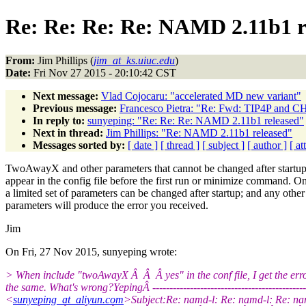
Re: Re: Re: Re: NAMD 2.11b1 r
From:
Jim Phillips (
jim_at_ks.uiuc.edu
)
Date:
Fri Nov 27 2015 - 20:10:42 CST
Next message:
Vlad Cojocaru: "accelerated MD new variant"
Previous message:
Francesco Pietra: "Re: Fwd: TIP4P an
In reply to:
sunyeping: "Re: Re: Re: NAMD 2.11b1 released"
Next in thread:
Jim Phillips: "Re: NAMD 2.11b1 released"
Messages sorted by:
[ date ]
[ thread ]
[ subject ]
[ author ]
[ a
TwoAwayX and other parameters that cannot be changed after startu
appear in the config file before the first run or minimize command. O
a limited set of parameters can be changed after startup; and any other
parameters will produce the error you received.
Jim
On Fri, 27 Nov 2015, sunyeping wrote:
> When include "twoAwayX Â Â Â yes" in the conf file, I get the er
the same. What's wrong?YepingÂ --------------------------------------------
<
sunyeping_at_aliyun.com
>Subject:Re: namd-l: Re: namd-l: Re: n