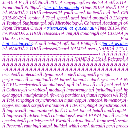
JimOnÂ Fri,Â 13Â NovÂ 2015,Â sunyepingÂ wrote:>Â AndÂ 2.11Â versionÂ
From:JimÂ PhillipsÂ <
jim_at_ks.uiuc.edu
>Time:2015Â NovÂ 12Â (
l:Â NAMDÂ 2.11b1Â releasedIfÂ youÂ wereÂ limitedÂ byÂ theÂ CPU
2015-09-29Â version.Â TheÂ speedÂ areÂ bothÂ aroundÂ 0.11day/
Â YepingÂ SunInstituteÂ ofÂ Microbiology,Â ChineseÂ AcademyÂ ofÂ Sciences
From:TristanÂ CrollÂ <
tristan.croll_at_qut.edu.au
>Time:2015Â Nov
l:Â NAMDÂ 2.11b1Â releasedHiÂ Jim,AÂ doublingÂ ofÂ CUDAÂ perfo
Thanks,Tristan________________________________________Fr
l_at_ks.uiuc.edu
>Â onÂ behalfÂ ofÂ JimÂ PhillipsÂ <
jim_at_ks.uiuc
l:Â NAMDÂ 2.11b1Â releasedDearÂ NAMDÂ users,NAMDÂ 2.11b1Â isÂ a
-------------------------------------------------------------------+|
Â Â Â Â Â Â Â Â Â Â Â Â Â Â Â Â Â Â NAMDÂ 2.11b1Â ReleaseÂ A
Â Â Â Â Â Â Â Â Â Â Â Â Â Â Â Â Â Â Â Â Â Â Â Â Â Â Â Â Â Â Â Â Â Â Â
+Â Â Â Â Â Â Â Â Â Â Â Â Â Â Â Â Â Â Â Â Â Â Â Â Â Â Â Â Â Â Â 
orientedÂ molecularÂ dynamicsÂ codeÂ designedÂ forhigh-
performanceÂ simulationÂ ofÂ largeÂ biomolecularÂ systems.Â Â
Â GPU-acceleratedÂ simulationsÂ upÂ toÂ twiceÂ asÂ fastÂ asÂ N
Â CollectiveÂ variablesÂ moduleÂ improvementsÂ includingÂ toÂ hi
exchangeÂ multiplexingÂ (fewerÂ partitionsÂ thanÂ replicas)-Â Tcl
Â TclÂ scriptingÂ asynchronousÂ multi-copyÂ remoteÂ in-memoryÂ c
copyÂ remoteÂ scriptÂ evaluation-Â TclÂ scriptingÂ asynchronousÂ
Â ImprovedÂ minimizationÂ forÂ DrudeÂ forceÂ fieldÂ andÂ rigidÂ
Â ImprovedÂ alchemicalÂ calculationsÂ withÂ VDWÂ forceÂ switc
acceleratedÂ particle-meshÂ EwaldÂ calculation-Â ImprovedÂ scali
Â PreventÂ runningÂ smpÂ buildsÂ withÂ oneÂ threadÂ perÂ proces